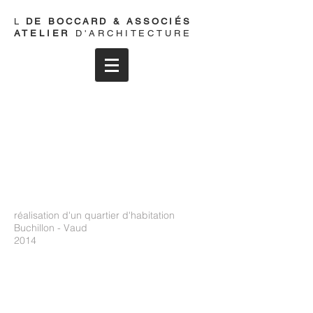
L
DE
BOCCARD & ASSOCIÉS
ATELIER
D'ARCHITECTURE
réalisation d'un quartier d'habitation
Buchillon -
Vaud
2014